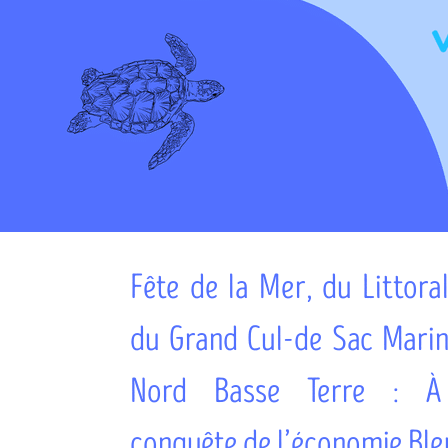
Fête de la Mer, du Littoral
du Grand Cul-de Sac Mari
Nord Basse Terre : À
conquête de l’économie Ble