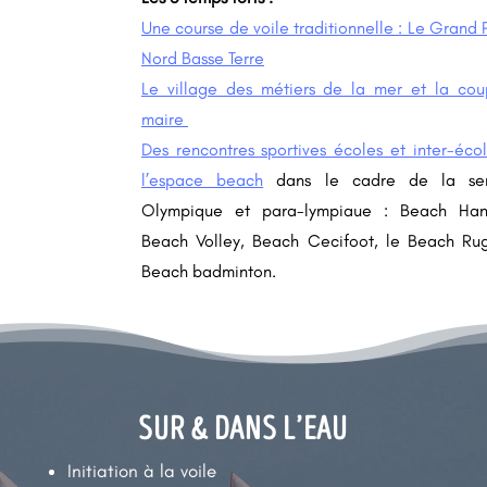
Une course de voile traditionnelle : Le Grand P
Nord Basse Terre
Le village des métiers de la mer et la co
maire
Des rencontres sportives écoles et inter-écol
l’espace beach
dans le cadre de la se
Accueil
Olympique et para-lympiaue : Beach Hand
Compétition
Beach Volley, Beach Cecifoot, le Beach Ru
de
voile
Beach badminton.
Espace
Beach
Les
villages
SUR & DANS L’EAU
Agenda
Blog
Initiation à la voile