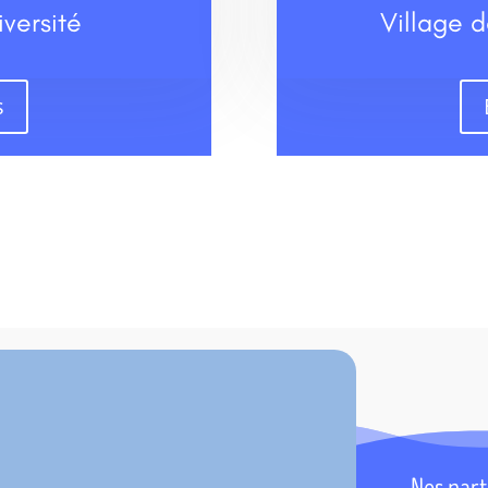
iversité
Village d
s