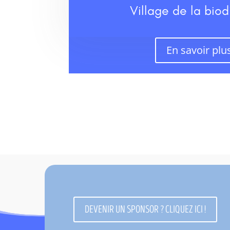
Village de la biod
En savoir plu
DEVENIR UN SPONSOR ? CLIQUEZ ICI !